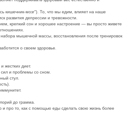
ь кишечник-мозг"). То, что мы едим, влияет на наше
иск развития депрессии и тревожности.
нием, крепкий сон и хорошее настроение — вы просто живете
 отношениях.
я набора мышечной массы, восстановления после тренировок
заботится о своем здоровье.
и жестких диет.
к сил и проблемы со сном.
рный стул.
сть).
 иммунитет.
алорий до грамма.
 и про то, как с помощью еды сделать свою жизнь более