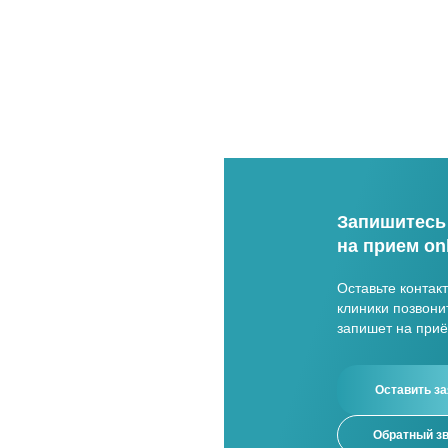
Запишитесь
на прием on
Оставьте контак
клиники позвони
запишет на приё
Оставить за
Обратный з