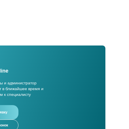
line
ты и администратор
т в ближайшее время и
м к специалисту
явку
вонок