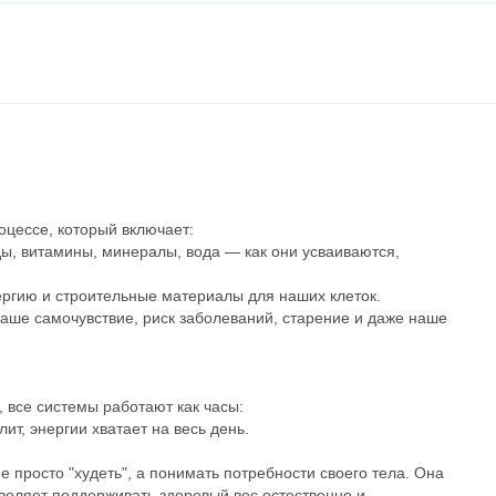
оцессе, который включает:
ды, витамины, минералы, вода — как они усваиваются,
ргию и строительные материалы для наших клеток.
 наше самочувствие, риск заболеваний, старение и даже наше
 все системы работают как часы:
ит, энергии хватает на весь день.
не просто "худеть", а понимать потребности своего тела. Она
воляет поддерживать здоровый вес естественно и