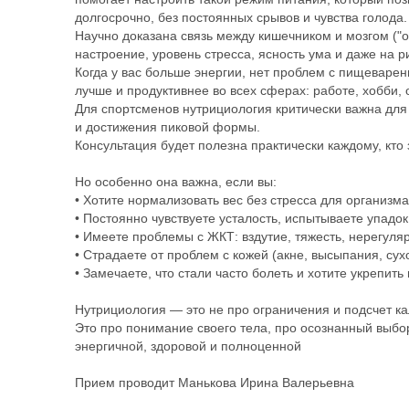
долгосрочно, без постоянных срывов и чувства голода.
Научно доказана связь между кишечником и мозгом ("ос
настроение, уровень стресса, ясность ума и даже на р
Когда у вас больше энергии, нет проблем с пищеваре
лучше и продуктивнее во всех сферах: работе, хобби,
Для спортсменов нутрициология критически важна дл
и достижения пиковой формы.
Консультация будет полезна практически каждому, кто 
Но особенно она важна, если вы:
• Хотите нормализовать вес без стресса для организма 
• Постоянно чувствуете усталость, испытываете упадо
• Имеете проблемы с ЖКТ: вздутие, тяжесть, нерегуля
• Страдаете от проблем с кожей (акне, высыпания, сухо
• Замечаете, что стали часто болеть и хотите укрепить
Нутрициология — это не про ограничения и подсчет к
Это про понимание своего тела, про осознанный выбор
энергичной, здоровой и полноценной
Прием проводит Манькова Ирина Валерьевна