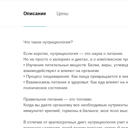
Описание
Цены
Что такое нутрициология?
Если коротко, нутрициология — это наука о питании.
Но не просто о калориях и диетах, а о комплексном пр
• Изучение питательных веществ: Белки, жиры, углево
взаимодействуют и влияют на организм.
• Процесс пищеварения: Как пища превращается в эне
• Взаимосвязь питания и здоровья: Как еда влияет на
психическое состояние.
Правильное питание — это топливо.
Когда вы даете организму все необходимые нутриенты,
иммунитет крепкий, гормоны в балансе, мозг ясно мысл
В отличие от краткосрочных диет, нутрициология учит 
помогает настроить такой режим питания, который поз